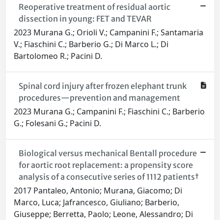
Reoperative treatment of residual aortic
dissection in young: FET and TEVAR
2023 Murana G.; Orioli V.; Campanini F.; Santamaria
V.; Fiaschini C.; Barberio G.; Di Marco L.; Di
Bartolomeo R.; Pacini D.
Spinal cord injury after frozen elephant trunk
procedures—prevention and management
2023 Murana G.; Campanini F.; Fiaschini C.; Barberio
G.; Folesani G.; Pacini D.
Biological versus mechanical Bentall procedure
for aortic root replacement: a propensity score
analysis of a consecutive series of 1112 patients†
2017 Pantaleo, Antonio; Murana, Giacomo; Di
Marco, Luca; Jafrancesco, Giuliano; Barberio,
Giuseppe; Berretta, Paolo; Leone, Alessandro; Di