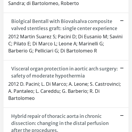
Sandra; di Bartolomeo, Roberto
Biolgical Bentall with Biovalsalva composite
valved stentless graft: single center experience
2012 Martin Suarez S; Pacini D; Di Eusanio M; Savini
C; Pilato E; Di Marco L; Leone A; Marinelli G;
Barberio G; Pelliciari G; Di Bartolomeo R
Visceral organ protection in aortic arch surgery:
safety of moderate hypothermia
2012 D. Pacini; L. Di Marco; A. Leone; S. Castrovinci;
A. Pantaleo; L. Careddu; G. Barberio; R. Di
Bartolomeo
Hybrid repair of thoracic aorta in chronic
dissection: changing in the distal perfusion
after the procedures.