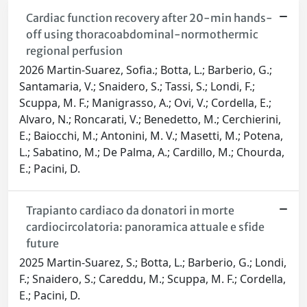
Cardiac function recovery after 20-min hands-
off using thoracoabdominal-normothermic
regional perfusion
2026 Martin-Suarez, Sofia.; Botta, L.; Barberio, G.;
Santamaria, V.; Snaidero, S.; Tassi, S.; Londi, F.;
Scuppa, M. F.; Manigrasso, A.; Ovi, V.; Cordella, E.;
Alvaro, N.; Roncarati, V.; Benedetto, M.; Cerchierini,
E.; Baiocchi, M.; Antonini, M. V.; Masetti, M.; Potena,
L.; Sabatino, M.; De Palma, A.; Cardillo, M.; Chourda,
E.; Pacini, D.
Trapianto cardiaco da donatori in morte
cardiocircolatoria: panoramica attuale e sfide
future
2025 Martin-Suarez, S.; Botta, L.; Barberio, G.; Londi,
F.; Snaidero, S.; Careddu, M.; Scuppa, M. F.; Cordella,
E.; Pacini, D.