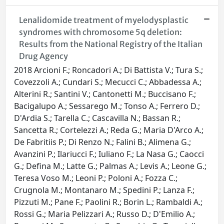
Lenalidomide treatment of myelodysplastic
syndromes with chromosome 5q deletion:
Results from the National Registry of the Italian
Drug Agency
2018 Arcioni F.; Roncadori A.; Di Battista V.; Tura S.;
Covezzoli A.; Cundari S.; Mecucci C.; Abbadessa A.;
Alterini R.; Santini V.; Cantonetti M.; Buccisano F.;
Bacigalupo A.; Sessarego M.; Tonso A.; Ferrero D.;
D'Ardia S.; Tarella C.; Cascavilla N.; Bassan R.;
Sancetta R.; Cortelezzi A.; Reda G.; Maria D'Arco A.;
De Fabritiis P.; Di Renzo N.; Falini B.; Alimena G.;
Avanzini P.; Ilariucci F.; Iuliano F.; La Nasa G.; Caocci
G.; Defina M.; Latte G.; Palmas A.; Levis A.; Leone G.;
Teresa Voso M.; Leoni P.; Poloni A.; Fozza C.;
Crugnola M.; Montanaro M.; Spedini P.; Lanza F.;
Pizzuti M.; Pane F.; Paolini R.; Borin L.; Rambaldi A.;
Rossi G.; Maria Pelizzari A.; Russo D.; D'Emilio A.;