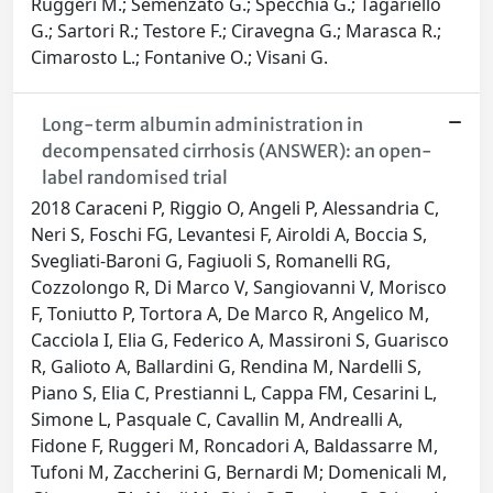
Ruggeri M.; Semenzato G.; Specchia G.; Tagariello
G.; Sartori R.; Testore F.; Ciravegna G.; Marasca R.;
Cimarosto L.; Fontanive O.; Visani G.
Long-term albumin administration in
decompensated cirrhosis (ANSWER): an open-
label randomised trial
2018 Caraceni P, Riggio O, Angeli P, Alessandria C,
Neri S, Foschi FG, Levantesi F, Airoldi A, Boccia S,
Svegliati-Baroni G, Fagiuoli S, Romanelli RG,
Cozzolongo R, Di Marco V, Sangiovanni V, Morisco
F, Toniutto P, Tortora A, De Marco R, Angelico M,
Cacciola I, Elia G, Federico A, Massironi S, Guarisco
R, Galioto A, Ballardini G, Rendina M, Nardelli S,
Piano S, Elia C, Prestianni L, Cappa FM, Cesarini L,
Simone L, Pasquale C, Cavallin M, Andrealli A,
Fidone F, Ruggeri M, Roncadori A, Baldassarre M,
Tufoni M, Zaccherini G, Bernardi M; Domenicali M,