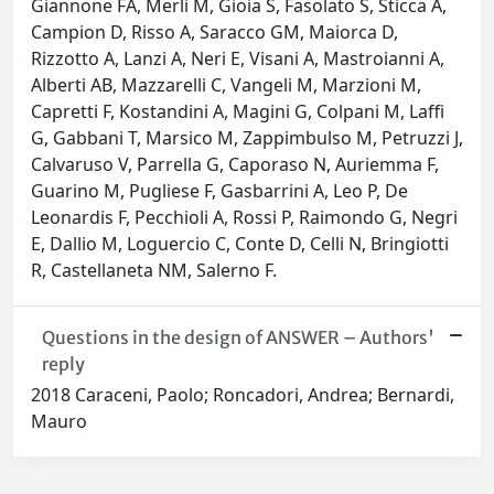
Giannone FA, Merli M, Gioia S, Fasolato S, Sticca A,
Campion D, Risso A, Saracco GM, Maiorca D,
Rizzotto A, Lanzi A, Neri E, Visani A, Mastroianni A,
Alberti AB, Mazzarelli C, Vangeli M, Marzioni M,
Capretti F, Kostandini A, Magini G, Colpani M, Laffi
G, Gabbani T, Marsico M, Zappimbulso M, Petruzzi J,
Calvaruso V, Parrella G, Caporaso N, Auriemma F,
Guarino M, Pugliese F, Gasbarrini A, Leo P, De
Leonardis F, Pecchioli A, Rossi P, Raimondo G, Negri
E, Dallio M, Loguercio C, Conte D, Celli N, Bringiotti
R, Castellaneta NM, Salerno F.
Questions in the design of ANSWER – Authors'
reply
2018 Caraceni, Paolo; Roncadori, Andrea; Bernardi,
Mauro