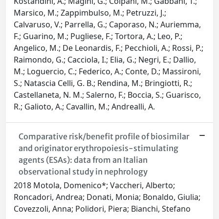
Kostandini, A.; Magini, G.; Colpani, M.; Gabbani, T.;
Marsico, M.; Zappimbulso, M.; Petruzzi, J.;
Calvaruso, V.; Parrella, G.; Caporaso, N.; Auriemma,
F.; Guarino, M.; Pugliese, F.; Tortora, A.; Leo, P.;
Angelico, M.; De Leonardis, F.; Pecchioli, A.; Rossi, P.;
Raimondo, G.; Cacciola, I.; Elia, G.; Negri, E.; Dallio,
M.; Loguercio, C.; Federico, A.; Conte, D.; Massironi,
S.; Natascia Celli, G. B.; Rendina, M.; Bringiotti, R.;
Castellaneta, N. M.; Salerno, F.; Boccia, S.; Guarisco,
R.; Galioto, A.; Cavallin, M.; Andrealli, A.
Comparative risk/benefit profile of biosimilar
and originator erythropoiesis-stimulating
agents (ESAs): data from an Italian
observational study in nephrology
2018 Motola, Domenico*; Vaccheri, Alberto;
Roncadori, Andrea; Donati, Monia; Bonaldo, Giulia;
Covezzoli, Anna; Polidori, Piera; Bianchi, Stefano