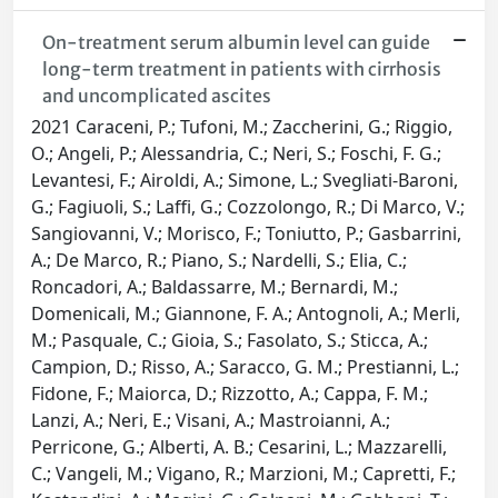
On-treatment serum albumin level can guide
long-term treatment in patients with cirrhosis
and uncomplicated ascites
2021 Caraceni, P.; Tufoni, M.; Zaccherini, G.; Riggio,
O.; Angeli, P.; Alessandria, C.; Neri, S.; Foschi, F. G.;
Levantesi, F.; Airoldi, A.; Simone, L.; Svegliati-Baroni,
G.; Fagiuoli, S.; Laffi, G.; Cozzolongo, R.; Di Marco, V.;
Sangiovanni, V.; Morisco, F.; Toniutto, P.; Gasbarrini,
A.; De Marco, R.; Piano, S.; Nardelli, S.; Elia, C.;
Roncadori, A.; Baldassarre, M.; Bernardi, M.;
Domenicali, M.; Giannone, F. A.; Antognoli, A.; Merli,
M.; Pasquale, C.; Gioia, S.; Fasolato, S.; Sticca, A.;
Campion, D.; Risso, A.; Saracco, G. M.; Prestianni, L.;
Fidone, F.; Maiorca, D.; Rizzotto, A.; Cappa, F. M.;
Lanzi, A.; Neri, E.; Visani, A.; Mastroianni, A.;
Perricone, G.; Alberti, A. B.; Cesarini, L.; Mazzarelli,
C.; Vangeli, M.; Vigano, R.; Marzioni, M.; Capretti, F.;