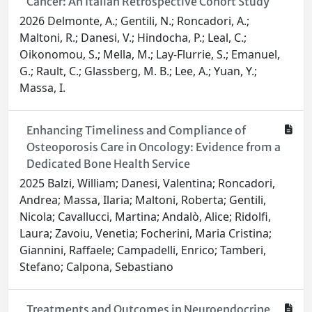
Cancer: An Italian Retrospective Cohort Study
2026 Delmonte, A.; Gentili, N.; Roncadori, A.;
Maltoni, R.; Danesi, V.; Hindocha, P.; Leal, C.;
Oikonomou, S.; Mella, M.; Lay-Flurrie, S.; Emanuel,
G.; Rault, C.; Glassberg, M. B.; Lee, A.; Yuan, Y.;
Massa, I.
Enhancing Timeliness and Compliance of
Osteoporosis Care in Oncology: Evidence from a
Dedicated Bone Health Service
2025 Balzi, William; Danesi, Valentina; Roncadori,
Andrea; Massa, Ilaria; Maltoni, Roberta; Gentili,
Nicola; Cavallucci, Martina; Andalò, Alice; Ridolfi,
Laura; Zavoiu, Venetia; Focherini, Maria Cristina;
Giannini, Raffaele; Campadelli, Enrico; Tamberi,
Stefano; Calpona, Sebastiano
Treatments and Outcomes in Neuroendocrine