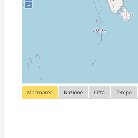
–
Macroarea
Nazione
Città
Tempo