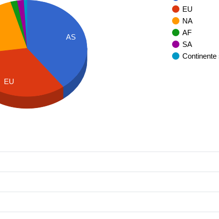
EU
NA
AF
AS
SA
Continente
EU