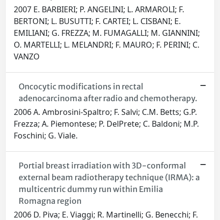
2007 E. BARBIERI; P. ANGELINI; L. ARMAROLI; F.
BERTONI; L. BUSUTTI; F. CARTEI; L. CISBANI; E.
EMILIANI; G. FREZZA; M. FUMAGALLI; M. GIANNINI;
O. MARTELLI; L. MELANDRI; F. MAURO; F. PERINI; C.
VANZO
Oncocytic modifications in rectal
adenocarcinoma after radio and chemotherapy.
2006 A. Ambrosini-Spaltro; F. Salvi; C.M. Betts; G.P.
Frezza; A. Piemontese; P. DelPrete; C. Baldoni; M.P.
Foschini; G. Viale.
Portial breast irradiation with 3D-conformal
external beam radiotherapy technique (IRMA): a
multicentric dummy run within Emilia
Romagna region
2006 D. Piva; E. Viaggi; R. Martinelli; G. Benecchi; F.