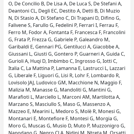
O, De Concilio B, De Lisa A, De Luca S, De Stefani A,
Deantoni CL, Degli EC, Destito A, Detti B, Di Muzio
N, Di Stasio A, Di Stefano C, Di Trapani D, Difino G,
Falivene S, Farullo G, Fedelini P, Ferrari I, Ferrau F,
Ferro M, Fodor A, Fontanta F, Francesca F, Francolini
G, Frata P, Frezza G, Gabriele P, Galeandro M,
Garibaldi E, Gennari PG, Gentilucci A, Giacobbe A,
Giussani L, Giusti G, Gontero P, Guarneri A, Guida C,
Gurioli A, Huqi D, Imbimbo C, Ingrosso G, Iotti C,
Italia C, La Mattina P, Lamanna E, Lastrucci L, Lazzari
G, Liberale F, Liguori G, Lisi R, Lohr F, Lombardo R,
Lovisolo JAJ, Ludovico GM, Macchione N, Maggio F,
Malizia M, Manasse G, Mandoliti G, Mantini G,
Marafioti L, Marciello L, Marconi AM, Martilotta A,
Marzano S, Masciullo S, Maso G, Massenzo A,
Mazzeo E, Mearini L, Medoro S, Molè R, Monesi G,
Montanari E, Montefiore F, Montesi G, Morgia G,
Moro G, Muscas G, Musio D, Muto P, Muzzonigro G,
Napodano G, Negro CLA, Nidini M, Ntreta M, Orsatti