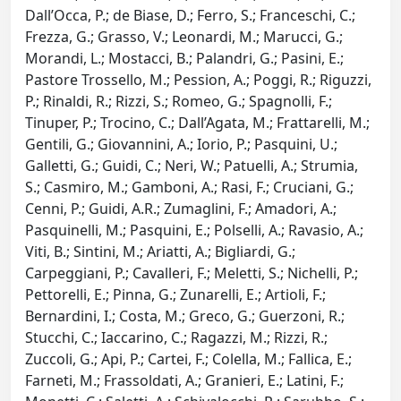
Dall’Occa, P.; de Biase, D.; Ferro, S.; Franceschi, C.;
Frezza, G.; Grasso, V.; Leonardi, M.; Marucci, G.;
Morandi, L.; Mostacci, B.; Palandri, G.; Pasini, E.;
Pastore Trossello, M.; Pession, A.; Poggi, R.; Riguzzi,
P.; Rinaldi, R.; Rizzi, S.; Romeo, G.; Spagnolli, F.;
Tinuper, P.; Trocino, C.; Dall’Agata, M.; Frattarelli, M.;
Gentili, G.; Giovannini, A.; Iorio, P.; Pasquini, U.;
Galletti, G.; Guidi, C.; Neri, W.; Patuelli, A.; Strumia,
S.; Casmiro, M.; Gamboni, A.; Rasi, F.; Cruciani, G.;
Cenni, P.; Guidi, A.R.; Zumaglini, F.; Amadori, A.;
Pasquinelli, M.; Pasquini, E.; Polselli, A.; Ravasio, A.;
Viti, B.; Sintini, M.; Ariatti, A.; Bigliardi, G.;
Carpeggiani, P.; Cavalleri, F.; Meletti, S.; Nichelli, P.;
Pettorelli, E.; Pinna, G.; Zunarelli, E.; Artioli, F.;
Bernardini, I.; Costa, M.; Greco, G.; Guerzoni, R.;
Stucchi, C.; Iaccarino, C.; Ragazzi, M.; Rizzi, R.;
Zuccoli, G.; Api, P.; Cartei, F.; Colella, M.; Fallica, E.;
Farneti, M.; Frassoldati, A.; Granieri, E.; Latini, F.;