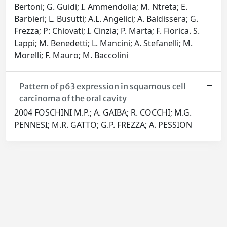
Bertoni; G. Guidi; I. Ammendolia; M. Ntreta; E.
Barbieri; L. Busutti; A.L. Angelici; A. Baldissera; G.
Frezza; P: Chiovati; I. Cinzia; P. Marta; F. Fiorica. S.
Lappi; M. Benedetti; L. Mancini; A. Stefanelli; M.
Morelli; F. Mauro; M. Baccolini
Pattern of p63 expression in squamous cell
carcinoma of the oral cavity
2004 FOSCHINI M.P.; A. GAIBA; R. COCCHI; M.G.
PENNESI; M.R. GATTO; G.P. FREZZA; A. PESSION
Powered by
IRIS
-
about IRIS
-