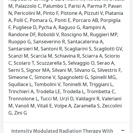
M, Palazzolo C, Palumbo I, Parisi A, Parma P, Pavan
N, Pericolini M, Pinto F, Pistone A, Pizzuti V, Platania
A, Polli C, Pomara G, Ponti E, Porcaro AB, Porpiglia
F, Pugliese D, Pycha A, Raguso G, Rampini A,
Randone DF, Roboldi V, Roscigno M, Ruggieri MP,
Ruoppo G, Sanseverino R, Santacaterina A,
Santarsieri M, Santoni R, Scagliarini S, Scagliotti GV,
Scanzi M, Scarcia M, Schiavina R, Sciarra A, Sciorio
C, Scolaro T, Scuzzarella S, Selvaggio O, Serao A,
Serni S, Signor MA, Silvani M, Silvano G, Silvestris F,
Simeone C, Simone V, Spagnoletti G, Spinelli MG,
Squillace L, Tombolini V, Toninelli M, Triggiani L,
Trinchieri A, Trodella LE, Trodella L, Trombetta C,
Tronnolone L, Tucci M, Urzì D, Valdagni R, Valeriani
M, Vanoli M, Vitali E, Volpe A, Zaramella S, Zeccolini
G, Zini G
Intensity Modulated Radiation Therapy With