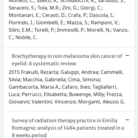
Monetti, C.; Saletti, A.; Schivalocchi, R.; Sarubbo, S.;
Seraceni, S.; Tola, M.R.; Zini, G.; Giorgi, C.;
Montanari, E.; Cerasti, D.; Crafa, P.; Dascola, I.;
Florindo, I.; Giombelli, E.; Mazza, S.; Ramponi, V.;
Silini, E.M.; Torelli, P.; Immovilli, P.; Morelli, N.; Vanzo,
C.; Nobile, C.
Brachytherapy in non melanoma skin cancer of
eyelid: A systematic review
2015 Frakulli, Rezarta; Galuppi, Andrea; Cammelli,
Silvia; Macchia, Gabriella; Cima, Simona;
Gambacorta, Maria A.; Cafaro, Ines; Tagliaferri,
Luca; Perrucci, Elisabetta; Buwenge, Milly; Frezza,
Giovanni; Valentini, Vincenzo; Morganti, Alessio G.
Survey of radiation therapy practice in Emilia
Romagna: analysis of 1484 patients treated in a
8 weeks period