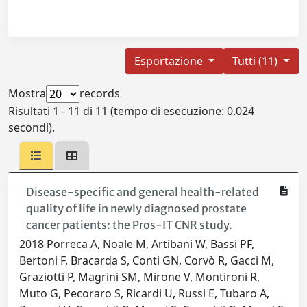
Esportazione
Tutti (11)
Mostra
records
Risultati 1 - 11 di 11 (tempo di esecuzione: 0.024
secondi).
Disease-specific and general health-related
quality of life in newly diagnosed prostate
cancer patients: the Pros-IT CNR study.
2018 Porreca A, Noale M, Artibani W, Bassi PF,
Bertoni F, Bracarda S, Conti GN, Corvò R, Gacci M,
Graziotti P, Magrini SM, Mirone V, Montironi R,
Muto G, Pecoraro S, Ricardi U, Russi E, Tubaro A,