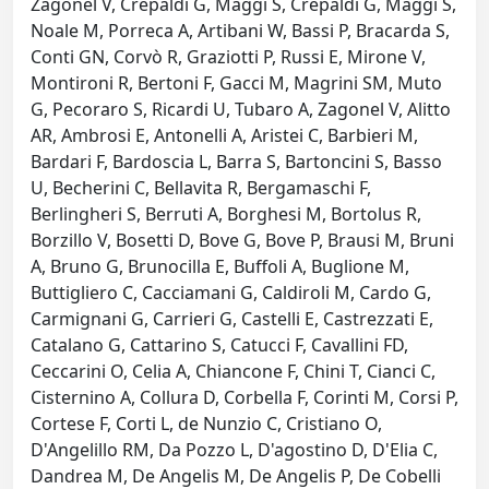
Zagonel V, Crepaldi G, Maggi S, Crepaldi G, Maggi S,
Noale M, Porreca A, Artibani W, Bassi P, Bracarda S,
Conti GN, Corvò R, Graziotti P, Russi E, Mirone V,
Montironi R, Bertoni F, Gacci M, Magrini SM, Muto
G, Pecoraro S, Ricardi U, Tubaro A, Zagonel V, Alitto
AR, Ambrosi E, Antonelli A, Aristei C, Barbieri M,
Bardari F, Bardoscia L, Barra S, Bartoncini S, Basso
U, Becherini C, Bellavita R, Bergamaschi F,
Berlingheri S, Berruti A, Borghesi M, Bortolus R,
Borzillo V, Bosetti D, Bove G, Bove P, Brausi M, Bruni
A, Bruno G, Brunocilla E, Buffoli A, Buglione M,
Buttigliero C, Cacciamani G, Caldiroli M, Cardo G,
Carmignani G, Carrieri G, Castelli E, Castrezzati E,
Catalano G, Cattarino S, Catucci F, Cavallini FD,
Ceccarini O, Celia A, Chiancone F, Chini T, Cianci C,
Cisternino A, Collura D, Corbella F, Corinti M, Corsi P,
Cortese F, Corti L, de Nunzio C, Cristiano O,
D'Angelillo RM, Da Pozzo L, D'agostino D, D'Elia C,
Dandrea M, De Angelis M, De Angelis P, De Cobelli