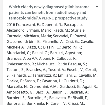
Which elderly newly diagnosed glioblastoma
patients can benefit from radiotherapy and
temozolomide? A PERNO prospective study
2016 Franceschi, E.; Depenni, R.; Paccapelo,
Alexandro; Ermani, Mario; Faedi, M.; Sturiale,
Carmelo; Michiara, Maria; Servadei, F.; Pavesi,
Giacomo; Urbini, B.; Pisanello, A.; Crisi, G.; Cavallo,
Michele A.; Dazzi, C.; Biasini, C.; Bertolini, F.;
Mucciarini, C.; Pasini, G.; Baruzzi, Agostino;
Brandes, Alba A.*; Albani, F.; Calbucci, F.;
D’Alessandro, R.; Michelucci, R.; de Pasqua, S.;
Testoni, S.; Brandes, A.; Tosoni, A.; Eusebi, V.; Ceruti,
S.; Fainardi, E.; Tamarozzi, R.; Emiliani, E.; Cavallo, M.;
Fiorica, F.; Sasso, E.; Cavanna, L.; Guidetti, D.;
Marcello, N.; Cremonini, A.M.; Guiducci, G.; Agati, R.;
Ambrosetto, G.; Bacci, A.; Baldin, E.; Baldrati, A.;
Barbieri, E.; Bartolini, S.; Bellavista, E.; Bisulli, F.;
Bonora, E.; Bunkheila, F.; Carelli, V.; Crisci, M.;