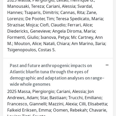
2025 Massa, Piergiorgio; Leitão, Henrique G.;
Manousaki, Tereza; Cariani, Alessia; Svardal,
Hannes; Tsaparis, Dimitris; Cannas, Rita; Zane,
Lorenzo; De Pooter, Tim; Teresa Spedicato, Maria;
Strazisar, Mojca; Ciofi, Claudio; Ferrari, Alice;
Diedericks, Genevieve; Angela Diroma, Maria;
Formenti, Giulio; Ivanova, Petya; Mc Cartney, Ann
M.; Mouton, Alice; Natali, Chiara; Am Marino, Ilaria;
Tsigenopoulos, Costas S.
Past and future anthropogenic impacts on
Atlantic bluefin tuna through the eyes of
demographic and adaptation analyses on range-
wide whole genomes
2025 Massa, Piergiorgio; Cariani, Alessia; Jon
Andrews, Adam; Star, Bastiaan; Trucchi, Emiliano;
Francesco, Giannelli; Mazzini, Alexia; Cilli, Elisabetta;
Falkeid Eriksen, Emma; Oomen, Rebekah; Chavarie,