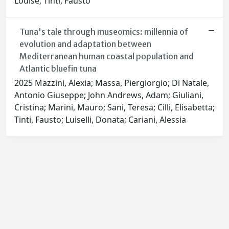
Louise; Tinti, Fausto
Tuna's tale through museomics: millennia of
evolution and adaptation between
Mediterranean human coastal population and
Atlantic bluefin tuna
2025 Mazzini, Alexia; Massa, Piergiorgio; Di Natale,
Antonio Giuseppe; John Andrews, Adam; Giuliani,
Cristina; Marini, Mauro; Sani, Teresa; Cilli, Elisabetta;
Tinti, Fausto; Luiselli, Donata; Cariani, Alessia
Powered by
IRIS
-
about IRIS
-
Utilizzo dei cookie
-
Privacy
Copyright © 2026