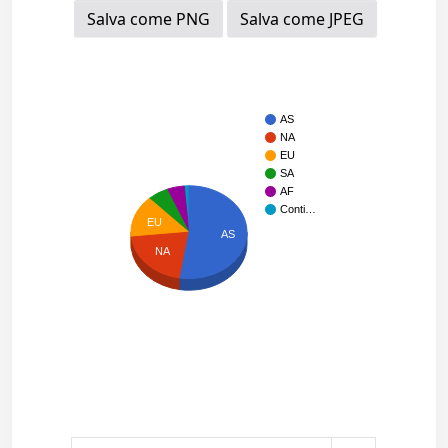
Salva come PNG
Salva come JPEG
AS
NA
EU
SA
AF
Conti…
EU
AS
NA