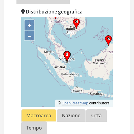
Distribuzione geografica
+
–
©
OpenStreetMap
contributors.
Macroarea
Nazione
Città
Tempo