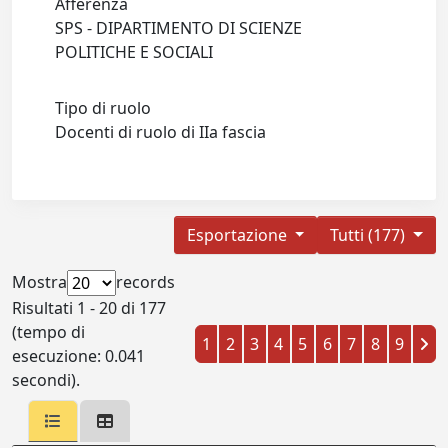
Afferenza
SPS - DIPARTIMENTO DI SCIENZE
POLITICHE E SOCIALI
Tipo di ruolo
Docenti di ruolo di IIa fascia
Esportazione
Tutti (177)
Mostra
records
Risultati 1 - 20 di 177
(tempo di
1
2
3
4
5
6
7
8
9
esecuzione: 0.041
secondi).