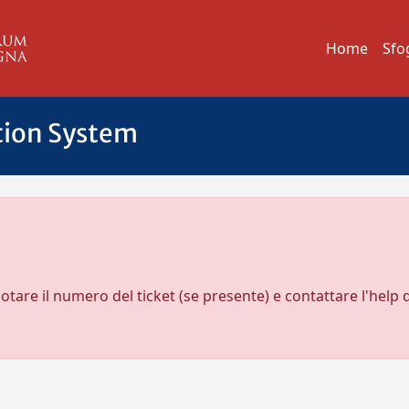
Home
Sfo
tion System
notare il numero del ticket (se presente) e contattare l'help 