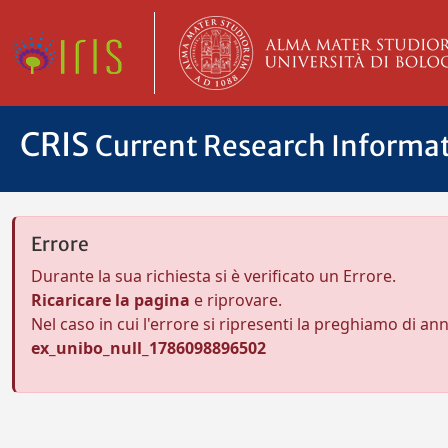
CRIS
Current Research Informa
Errore
Durante la sua richiesta si è verificato un Errore.
Ricaricare la pagina
e riprovare.
Nel caso in cui l'errore si ripresenti la preghiamo di an
ex_unibo_null_1786098896502