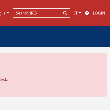
glia
IT
LOGIN
desk.