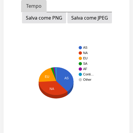
Tempo
Salva come PNG
Salva come JPEG
AS
NA
EU
SA
AF
Conti…
EU
AS
Other
NA