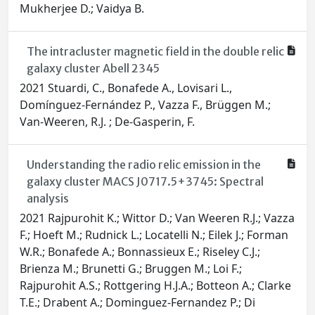
Mukherjee D.; Vaidya B.
The intracluster magnetic field in the double relic
galaxy cluster Abell 2345
2021 Stuardi, C., Bonafede A., Lovisari L.,
Domínguez-Fernández P., Vazza F., Brüggen M.;
Van-Weeren, R.J. ; De-Gasperin, F.
Understanding the radio relic emission in the
galaxy cluster MACS J0717.5+3745: Spectral
analysis
2021 Rajpurohit K.; Wittor D.; Van Weeren R.J.; Vazza
F.; Hoeft M.; Rudnick L.; Locatelli N.; Eilek J.; Forman
W.R.; Bonafede A.; Bonnassieux E.; Riseley C.J.;
Brienza M.; Brunetti G.; Bruggen M.; Loi F.;
Rajpurohit A.S.; Rottgering H.J.A.; Botteon A.; Clarke
T.E.; Drabent A.; Dominguez-Fernandez P.; Di