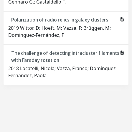
Gennaro G.; Gastaldello F.
Polarization of radio relics in galaxy clusters
2019 Wittor, D; Hoeft, M; Vazza, F; Brüggen, M;
Domínguez-Fernández, P
The challenge of detecting intracluster filaments
with Faraday rotation
2018 Locatelli, Nicola; Vazza, Franco; Domínguez-
Fernández, Paola
Powered by
IRIS
-
about IRIS
-