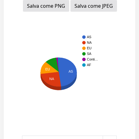
Salva come PNG
Salva come JPEG
AS
NA
EU
SA
Conti…
AF
EU
AS
NA