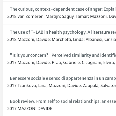
The curious, context-dependent case of anger: Explain
2018 van Zomeren, Martijn; Saguy, Tamar; Mazzoni, Davi
The use of T-LAB in health psychology. A literature r
2018 Mazzoni, Davide; Marchetti, Linda; Albanesi, Cinzia;
"Is it your concern?" Perceived similarity and identi
2017 Mazzoni, Davide; Prati, Gabriele; Cicognani, Elvira;
Benessere sociale e senso di appartenenza in un campi
2017 Tzankova, Iana; Mazzoni, Davide; Zappalà, Salvator
Book review. From self to social relationships: an ess
2017 MAZZONI DAVIDE