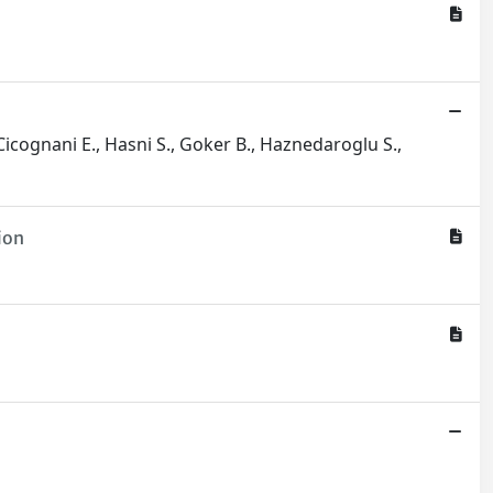
., Cicognani E., Hasni S., Goker B., Haznedaroglu S.,
ion