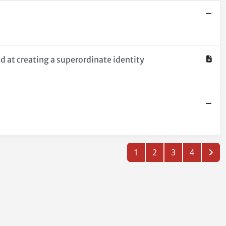
at creating a superordinate identity
1
2
3
4
Copyright © 2026