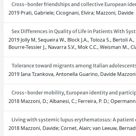
Cross-border friendships and collective European iden
2019 Prati, Gabriele; Cicognani, Elvira; Mazzoni, Davide
Sex Differences in Quality of Life in Patients With S
2019 Jolly M, Sequeira W., Block J.A., Toloza S., Bertoli A
Bourre-Tessier J., Navarra S.V., Mok C.C., Weisman M., Cl
Tolerance toward migrants among Italian adolescents a
2019 Iana Tzankova, Antonella Guarino, Davide Mazzon
Cross-border mobility, European identity and partic
2018 Mazzoni, D.; Albanesi, C.; Ferreira, P. D.; Opermann,
Living with systemic lupus erythematosus: A patien
2018 Mazzoni, Davide; Cornet, Alain; van Leeuw, Bernadett