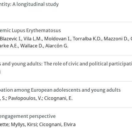
tity: A longitudinal study
ystemic Lupus Erythematosus
., Blazevic I., Vila L.M., Moldovan I., Torralba K.D., Mazzoni D
arke A.E., Wallace D., Alarcón G.
nd young adults: The role of civic and political participat
i
ipation among European adolescents and young adults
 S.; Pavlopoulos, V.; Cicognani, E.
t engagement perspective
e; Myllys, Kirsi; Cicognani, Elvira