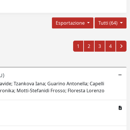
Esportazione
Tutti (64)
1
2
3
4
U)
Davide; Tzankova Iana; Guarino Antonella; Capelli
onika; Motti-Stefanidi Frosso; Floresta Lorenzo