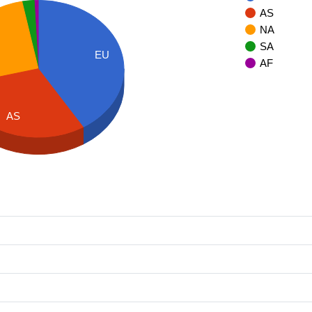
AS
NA
SA
EU
AF
AS