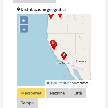
Distribuzione geografica
+
–
©
OpenStreetMap
contributors.
Macroarea
Nazione
Città
Tempo