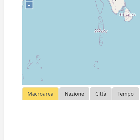
–
Macroarea
Nazione
Città
Tempo