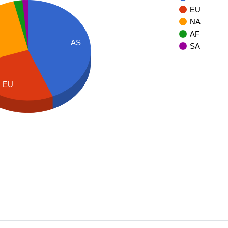
EU
NA
AF
AS
SA
EU