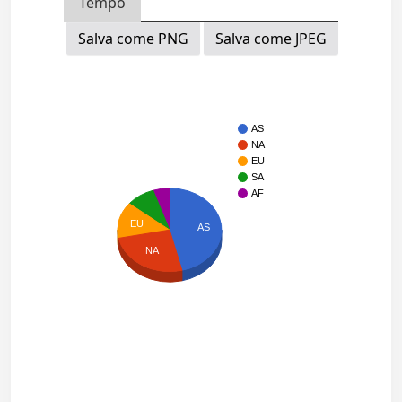
Tempo
Salva come PNG
Salva come JPEG
AS
NA
EU
SA
AF
EU
AS
NA