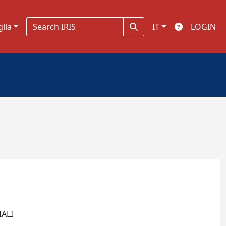
glia
IT
LOGIN
IALI