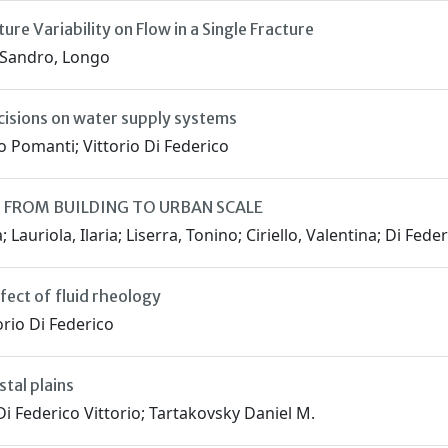
e Variability on Flow in a Single Fracture
a; Sandro, Longo
cisions on water supply systems
vio Pomanti; Vittorio Di Federico
 FROM BUILDING TO URBAN SCALE
auriola, Ilaria; Liserra, Tonino; Ciriello, Valentina; Di Feder
fect of fluid rheology
orio Di Federico
tal plains
 Di Federico Vittorio; Tartakovsky Daniel M.