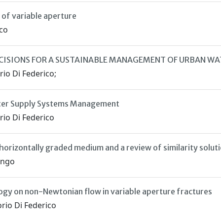
 of variable aperture
ico
CISIONS FOR A SUSTAINABLE MANAGEMENT OF URBAN WA
orio Di Federico;
Water Supply Systems Management
orio Di Federico
horizontally graded medium and a review of similarity solut
Longo
ology on non-Newtonian flow in variable aperture fractures
orio Di Federico