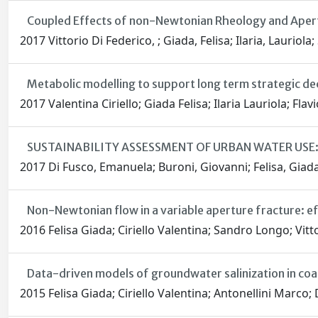
Coupled Effects of non-Newtonian Rheology and Apertur
2017 Vittorio Di Federico, ; Giada, Felisa; Ilaria, Lauriol
Metabolic modelling to support long term strategic de
2017 Valentina Ciriello; Giada Felisa; Ilaria Lauriola; Fla
SUSTAINABILITY ASSESSMENT OF URBAN WATER USE:
2017 Di Fusco, Emanuela; Buroni, Giovanni; Felisa, Giada; L
Non-Newtonian flow in a variable aperture fracture: ef
2016 Felisa Giada; Ciriello Valentina; Sandro Longo; Vitt
Data-driven models of groundwater salinization in coas
2015 Felisa Giada; Ciriello Valentina; Antonellini Marco;