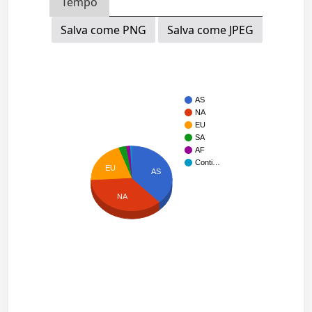
Tempo
Salva come PNG
Salva come JPEG
AS
NA
EU
SA
AF
Conti…
EU
AS
NA