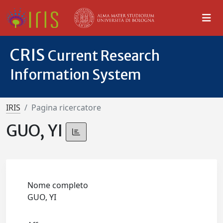
CRIS
Current Research
Information System
IRIS
Pagina ricercatore
GUO, YI
Nome completo
GUO, YI