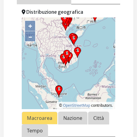
Distribuzione geografica
+
–
©
OpenStreetMap
contributors.
Macroarea
Nazione
Città
Tempo