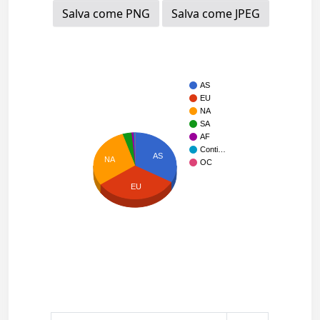
Salva come PNG
Salva come JPEG
AS
EU
NA
SA
AF
Conti…
AS
NA
OC
EU