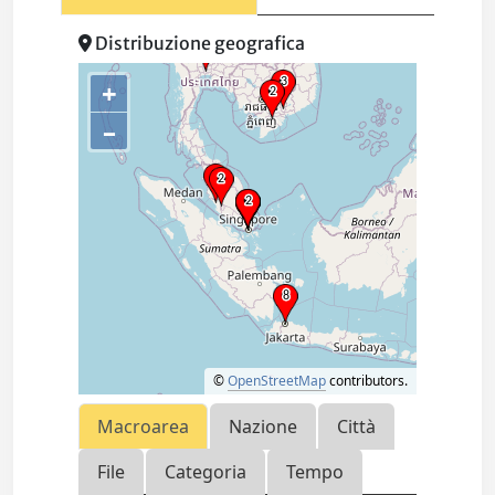
Distribuzione geografica
+
–
©
OpenStreetMap
contributors.
Macroarea
Nazione
Città
File
Categoria
Tempo