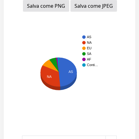
Salva come PNG
Salva come JPEG
AS
NA
EU
SA
AF
Conti…
AS
NA