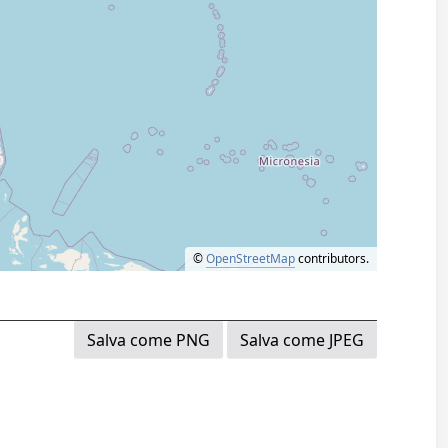
©
OpenStreetMap
contributors.
Salva come PNG
Salva come JPEG