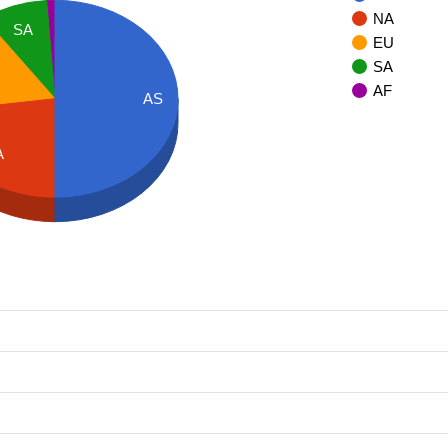
NA
SA
EU
SA
AF
AS
A