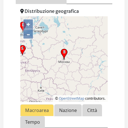
Distribuzione geografica
+
–
©
OpenStreetMap
contributors.
Macroarea
Nazione
Città
Tempo