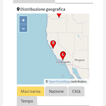
Distribuzione geografica
+
–
©
OpenStreetMap
contributors.
Macroarea
Nazione
Città
Tempo