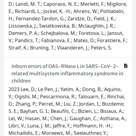
D.; Landi, M. T.; Caporaso, N. E.; Merletti, F.; Migliore,
E.; Richiardi, L.; Jockel, K. -H.; Ahrens, W.; Pohlabeln,
H.; Fernandez-Tardon, G.; Zaridze, D.; Field, J. K.;
Lissowska, J.; Swiatkowska, B.; Mclaughlin, J. R.;
Demers, P. A.; Schejbalova, M.; Foretova, L.; Janout,
V.; Pandics, T.; Fabianova, E.; Mates, D.; Forastiere, F.;
Straif, K.; Bruning, T.; Vlaanderen, J.; Peters, S.
Inborn errors of OAS-RNase L in SARS-CoV-2-
related multisystem inflammatory syndrome in
children
2023 Lee, D.; Le Pen, J.; Yatim, A.; Dong, B.; Aquino,
Y.; Ogishi, M.; Pescarmona, R.; Talouarn, E.; Rinchai,
D.; Zhang, P.; Perret, M.; Liu, Z.; Jordan, I.; Bozdemir,
S. E.; Bayhan, G. I.; Beaufils, C.; Bizien, L.; Bisiaux, A.;
Lei, W.; Hasan, M.; Chen, J.; Gaughan, C.; Asthana, A.;
Libri, V.; Luna, J. M.; Jaffre, F.; Hoffmann, H. -H.;
Michailidis, E.; Moreews, M.; Seeleuthner, Y.;