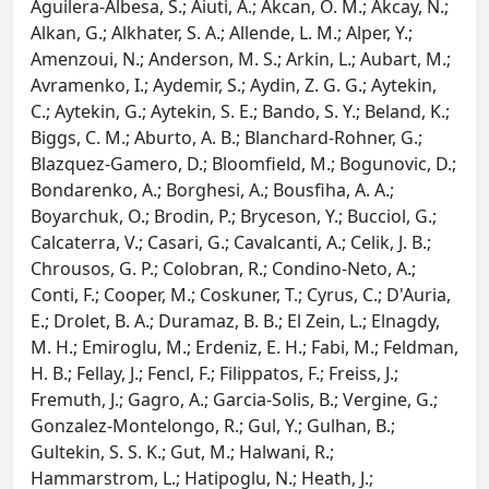
Aguilera-Albesa, S.; Aiuti, A.; Akcan, O. M.; Akcay, N.;
Alkan, G.; Alkhater, S. A.; Allende, L. M.; Alper, Y.;
Amenzoui, N.; Anderson, M. S.; Arkin, L.; Aubart, M.;
Avramenko, I.; Aydemir, S.; Aydin, Z. G. G.; Aytekin,
C.; Aytekin, G.; Aytekin, S. E.; Bando, S. Y.; Beland, K.;
Biggs, C. M.; Aburto, A. B.; Blanchard-Rohner, G.;
Blazquez-Gamero, D.; Bloomfield, M.; Bogunovic, D.;
Bondarenko, A.; Borghesi, A.; Bousfiha, A. A.;
Boyarchuk, O.; Brodin, P.; Bryceson, Y.; Bucciol, G.;
Calcaterra, V.; Casari, G.; Cavalcanti, A.; Celik, J. B.;
Chrousos, G. P.; Colobran, R.; Condino-Neto, A.;
Conti, F.; Cooper, M.; Coskuner, T.; Cyrus, C.; D'Auria,
E.; Drolet, B. A.; Duramaz, B. B.; El Zein, L.; Elnagdy,
M. H.; Emiroglu, M.; Erdeniz, E. H.; Fabi, M.; Feldman,
H. B.; Fellay, J.; Fencl, F.; Filippatos, F.; Freiss, J.;
Fremuth, J.; Gagro, A.; Garcia-Solis, B.; Vergine, G.;
Gonzalez-Montelongo, R.; Gul, Y.; Gulhan, B.;
Gultekin, S. S. K.; Gut, M.; Halwani, R.;
Hammarstrom, L.; Hatipoglu, N.; Heath, J.;