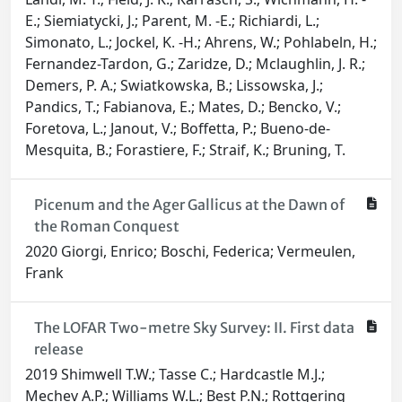
E.; Siemiatycki, J.; Parent, M. -E.; Richiardi, L.;
Simonato, L.; Jockel, K. -H.; Ahrens, W.; Pohlabeln, H.;
Fernandez-Tardon, G.; Zaridze, D.; Mclaughlin, J. R.;
Demers, P. A.; Swiatkowska, B.; Lissowska, J.;
Pandics, T.; Fabianova, E.; Mates, D.; Bencko, V.;
Foretova, L.; Janout, V.; Boffetta, P.; Bueno-de-
Mesquita, B.; Forastiere, F.; Straif, K.; Bruning, T.
Picenum and the Ager Gallicus at the Dawn of
the Roman Conquest
2020 Giorgi, Enrico; Boschi, Federica; Vermeulen,
Frank
The LOFAR Two-metre Sky Survey: II. First data
release
2019 Shimwell T.W.; Tasse C.; Hardcastle M.J.;
Mechev A.P.; Williams W.L.; Best P.N.; Rottgering