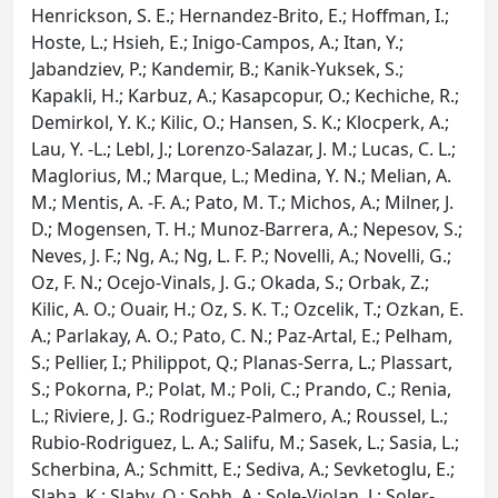
Henrickson, S. E.; Hernandez-Brito, E.; Hoffman, I.;
Hoste, L.; Hsieh, E.; Inigo-Campos, A.; Itan, Y.;
Jabandziev, P.; Kandemir, B.; Kanik-Yuksek, S.;
Kapakli, H.; Karbuz, A.; Kasapcopur, O.; Kechiche, R.;
Demirkol, Y. K.; Kilic, O.; Hansen, S. K.; Klocperk, A.;
Lau, Y. -L.; Lebl, J.; Lorenzo-Salazar, J. M.; Lucas, C. L.;
Maglorius, M.; Marque, L.; Medina, Y. N.; Melian, A.
M.; Mentis, A. -F. A.; Pato, M. T.; Michos, A.; Milner, J.
D.; Mogensen, T. H.; Munoz-Barrera, A.; Nepesov, S.;
Neves, J. F.; Ng, A.; Ng, L. F. P.; Novelli, A.; Novelli, G.;
Oz, F. N.; Ocejo-Vinals, J. G.; Okada, S.; Orbak, Z.;
Kilic, A. O.; Ouair, H.; Oz, S. K. T.; Ozcelik, T.; Ozkan, E.
A.; Parlakay, A. O.; Pato, C. N.; Paz-Artal, E.; Pelham,
S.; Pellier, I.; Philippot, Q.; Planas-Serra, L.; Plassart,
S.; Pokorna, P.; Polat, M.; Poli, C.; Prando, C.; Renia,
L.; Riviere, J. G.; Rodriguez-Palmero, A.; Roussel, L.;
Rubio-Rodriguez, L. A.; Salifu, M.; Sasek, L.; Sasia, L.;
Scherbina, A.; Schmitt, E.; Sediva, A.; Sevketoglu, E.;
Slaba, K.; Slaby, O.; Sobh, A.; Sole-Violan, J.; Soler-