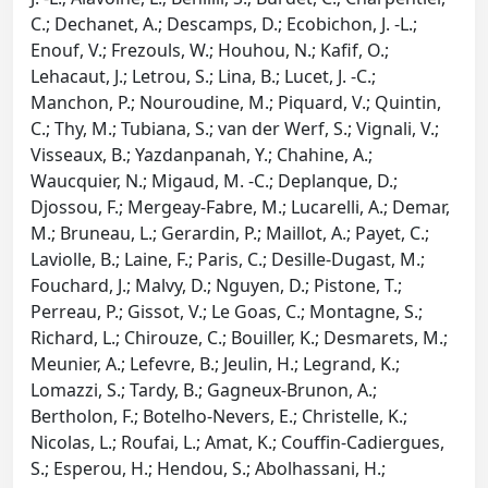
C.; Dechanet, A.; Descamps, D.; Ecobichon, J. -L.;
Enouf, V.; Frezouls, W.; Houhou, N.; Kafif, O.;
Lehacaut, J.; Letrou, S.; Lina, B.; Lucet, J. -C.;
Manchon, P.; Nouroudine, M.; Piquard, V.; Quintin,
C.; Thy, M.; Tubiana, S.; van der Werf, S.; Vignali, V.;
Visseaux, B.; Yazdanpanah, Y.; Chahine, A.;
Waucquier, N.; Migaud, M. -C.; Deplanque, D.;
Djossou, F.; Mergeay-Fabre, M.; Lucarelli, A.; Demar,
M.; Bruneau, L.; Gerardin, P.; Maillot, A.; Payet, C.;
Laviolle, B.; Laine, F.; Paris, C.; Desille-Dugast, M.;
Fouchard, J.; Malvy, D.; Nguyen, D.; Pistone, T.;
Perreau, P.; Gissot, V.; Le Goas, C.; Montagne, S.;
Richard, L.; Chirouze, C.; Bouiller, K.; Desmarets, M.;
Meunier, A.; Lefevre, B.; Jeulin, H.; Legrand, K.;
Lomazzi, S.; Tardy, B.; Gagneux-Brunon, A.;
Bertholon, F.; Botelho-Nevers, E.; Christelle, K.;
Nicolas, L.; Roufai, L.; Amat, K.; Couffin-Cadiergues,
S.; Esperou, H.; Hendou, S.; Abolhassani, H.;