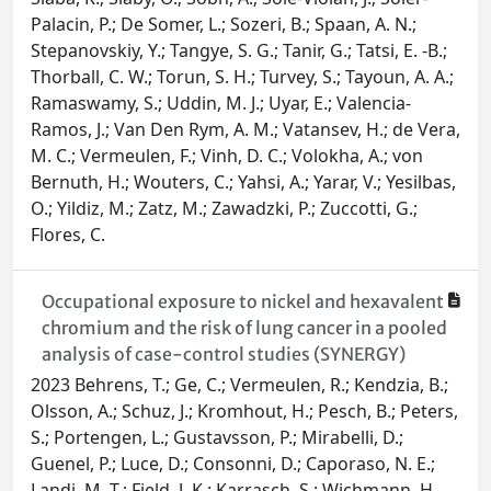
Palacin, P.; De Somer, L.; Sozeri, B.; Spaan, A. N.;
Stepanovskiy, Y.; Tangye, S. G.; Tanir, G.; Tatsi, E. -B.;
Thorball, C. W.; Torun, S. H.; Turvey, S.; Tayoun, A. A.;
Ramaswamy, S.; Uddin, M. J.; Uyar, E.; Valencia-
Ramos, J.; Van Den Rym, A. M.; Vatansev, H.; de Vera,
M. C.; Vermeulen, F.; Vinh, D. C.; Volokha, A.; von
Bernuth, H.; Wouters, C.; Yahsi, A.; Yarar, V.; Yesilbas,
O.; Yildiz, M.; Zatz, M.; Zawadzki, P.; Zuccotti, G.;
Flores, C.
Occupational exposure to nickel and hexavalent
chromium and the risk of lung cancer in a pooled
analysis of case-control studies (SYNERGY)
2023 Behrens, T.; Ge, C.; Vermeulen, R.; Kendzia, B.;
Olsson, A.; Schuz, J.; Kromhout, H.; Pesch, B.; Peters,
S.; Portengen, L.; Gustavsson, P.; Mirabelli, D.;
Guenel, P.; Luce, D.; Consonni, D.; Caporaso, N. E.;
Landi, M. T.; Field, J. K.; Karrasch, S.; Wichmann, H. -