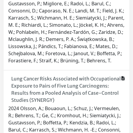
Gustavsson, P.; Migliore, E.; Radoi, L.; Barul, C.;
Consonni, D.; Caporaso, N. E.; Landi, M. T.; Field, J. K.;
Karrasch, S.; Wichmann, H. E.; Siemiatycki, J.; Parent,
M. E.; Richiardi, L.; Simonato, L.; Jöckel, K. H.; Ahrens,
W.; Pohlabeln, H.; Fernández-Tardón, G.; Zaridze, D.;
Mclaughlin, J. R.; Demers, P. A.; Świątkowska, B.;
Lissowska, J.; Pándics, T.; Fabianova, E.; Mates, D.;
Schejbalova, M.; Foretova, L.; Janout, V.; Boffetta, P.;
Forastiere, F.; Straif, K.; Brüning, T.; Behrens, T.
Lung Cancer Risks Associated with Occupational
Exposure to Pairs of Five Lung Carcinogens:
Results from a Pooled Analysis of Case-Control
Studies (SYNERGY)
2024 Olsson, A.; Bouaoun, L.; Schuz, J.; Vermeulen,
R.; Behrens, T.; Ge, C.; Kromhout, H.; Siemiatycki, J.;
Gustavsson, P.; Boffetta, P.; Kendzia, B.; Radoi, L.;
Barul, C.; Karrasch, S.; Wichmann, H. -E.; Consonni,