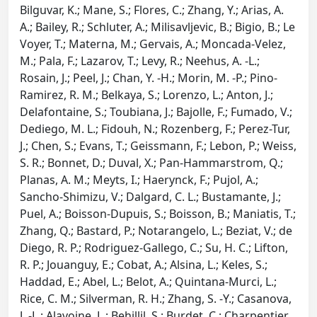
Bilguvar, K.; Mane, S.; Flores, C.; Zhang, Y.; Arias, A.
A.; Bailey, R.; Schluter, A.; Milisavljevic, B.; Bigio, B.; Le
Voyer, T.; Materna, M.; Gervais, A.; Moncada-Velez,
M.; Pala, F.; Lazarov, T.; Levy, R.; Neehus, A. -L.;
Rosain, J.; Peel, J.; Chan, Y. -H.; Morin, M. -P.; Pino-
Ramirez, R. M.; Belkaya, S.; Lorenzo, L.; Anton, J.;
Delafontaine, S.; Toubiana, J.; Bajolle, F.; Fumado, V.;
Dediego, M. L.; Fidouh, N.; Rozenberg, F.; Perez-Tur,
J.; Chen, S.; Evans, T.; Geissmann, F.; Lebon, P.; Weiss,
S. R.; Bonnet, D.; Duval, X.; Pan-Hammarstrom, Q.;
Planas, A. M.; Meyts, I.; Haerynck, F.; Pujol, A.;
Sancho-Shimizu, V.; Dalgard, C. L.; Bustamante, J.;
Puel, A.; Boisson-Dupuis, S.; Boisson, B.; Maniatis, T.;
Zhang, Q.; Bastard, P.; Notarangelo, L.; Beziat, V.; de
Diego, R. P.; Rodriguez-Gallego, C.; Su, H. C.; Lifton,
R. P.; Jouanguy, E.; Cobat, A.; Alsina, L.; Keles, S.;
Haddad, E.; Abel, L.; Belot, A.; Quintana-Murci, L.;
Rice, C. M.; Silverman, R. H.; Zhang, S. -Y.; Casanova,
J. -L.; Alavoine, L.; Behillil, S.; Burdet, C.; Charpentier,