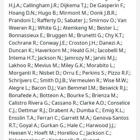
H.J.A.; Callingham J.R.; Dijkema T.J.; De Gasperin F.;
Hoang D.N.; Hugo B.; Mirmont M.; Oonk J.B.R.;
Prandoni I.; Rafferty D.; Sabater J.; Smirnov O.; Van
Weeren R.J.; White G.J.; Atemkeng M.; Bester L.;
Bonnassieux E.; Bruggen M.; Brunetti G.; Chy K.T.;
Cochrane R.; Conway J.E.; Croston J.H.; Danezi A.;
Duncan K.; Haverkorn M.; Heald G.H.; Iacobelli M.;
Intema H.T.; Jackson N.; Jamrozy M.; Jarvis M.J.;
Lakhoo R.; Mevius M.; Miley G.K.; Morabito L.;
Morganti R.; Nisbet D.; Orru E.; Perkins S.; Pizzo R.F.;
Schrijvers C.; Smith D.J.B.; Vermeulen R.; Wise M.W.;
Alegre L.; Bacon D.J.; Van Bemmel I.M.; Beswick R.J.;
Bonafede A.; Botteon A.; Bourke S.; Brienza M.;
Calistro Rivera G.; Cassano R.; Clarke A.O.; Conselice
C.J.; Dettmar R.J.; Drabent A.; Dumba C.; Emig K.L.;
Ensslin T.A.; Ferrari C.; Garrett M.A.; Genova-Santos
R.T.; Goyal A.; Gurkan G.; Hale C.; Harwood J.J.;
Heesen V.; Hoeft M.; Horellou C.; Jackson C.;