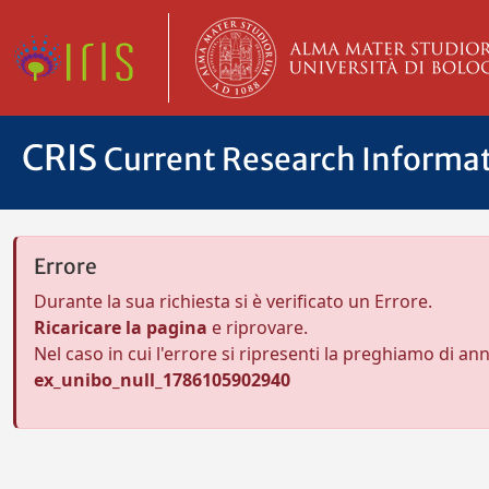
CRIS
Current Research Informa
Errore
Durante la sua richiesta si è verificato un Errore.
Ricaricare la pagina
e riprovare.
Nel caso in cui l'errore si ripresenti la preghiamo di an
ex_unibo_null_1786105902940