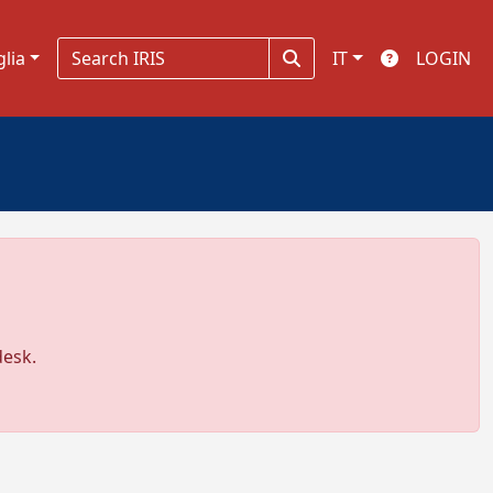
glia
IT
LOGIN
desk.