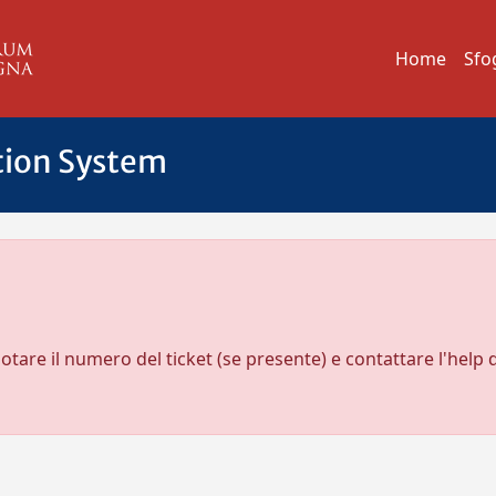
Home
Sfo
tion System
notare il numero del ticket (se presente) e contattare l'help 