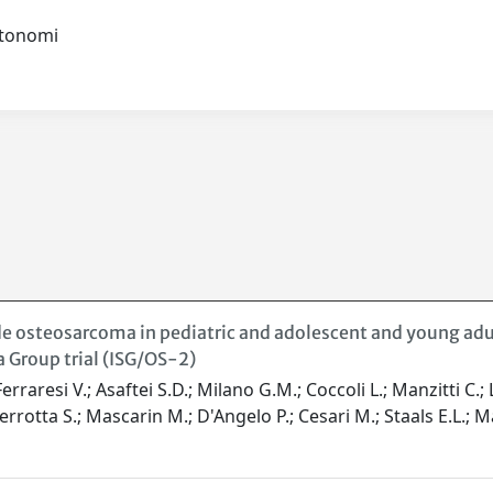
autonomi
e osteosarcoma in pediatric and adolescent and young adul
 Group trial (ISG/OS-2)
rraresi V.; Asaftei S.D.; Milano G.M.; Coccoli L.; Manzitti C.
errotta S.; Mascarin M.; D'Angelo P.; Cesari M.; Staals E.L.; Mar