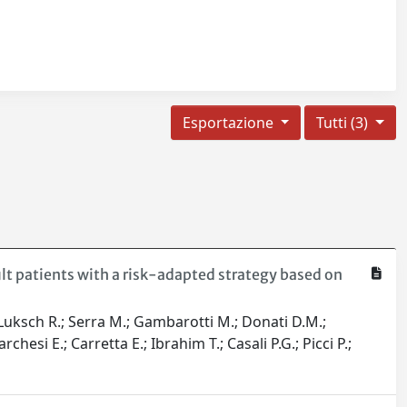
Esportazione
Tutti (3)
t patients with a risk-adapted strategy based on
; Luksch R.; Serra M.; Gambarotti M.; Donati D.M.;
chesi E.; Carretta E.; Ibrahim T.; Casali P.G.; Picci P.;