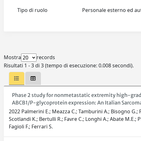
Tipo di ruolo
Personale esterno ed 
Mostra
records
Risultati 1 - 3 di 3 (tempo di esecuzione: 0.008 secondi).
Phase 2 study for nonmetastatic extremity high-grad
ABCB1/P-glycoprotein expression: An Italian Sarcoma
2022 Palmerini E.; Meazza C.; Tamburini A.; Bisogno G.; Fe
Scotlandi K.; Bertulli R.; Favre C.; Longhi A.; Abate M.E.; P
Fagioli F.; Ferrari S.