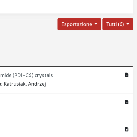
Esportazione
Tutti (6)
imide (PDI-C6) crystals
; Katrusiak, Andrzej