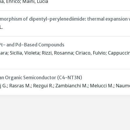
a, Enrico; Maini, Lucia
morphism of dipentyl-perylenediimide: thermal expansion v
L.
f Pt- and Pd-Based Compounds
a; Sicilia, Violeta; Rizzi, Rosanna; Ciriaco, Fulvio; Cappuccin
f an Organic Semiconductor (C4-NT3N)
j G.; Rasras M.; Rezgui R.; Zambianchi M.; Melucci M.; Naumo