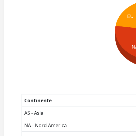
EU
N
Continente
AS - Asia
NA - Nord America