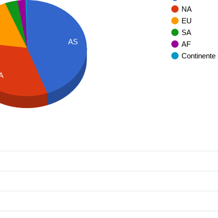
NA
EU
SA
AS
AF
Continente
A