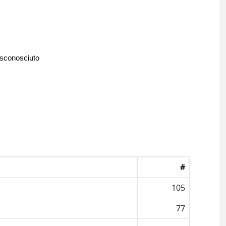
 sconosciuto
#
105
77