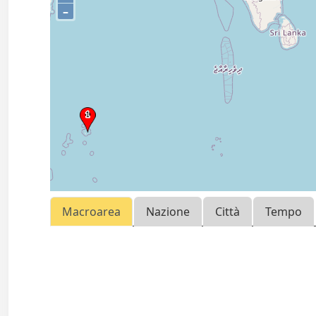
–
Macroarea
Nazione
Città
Tempo