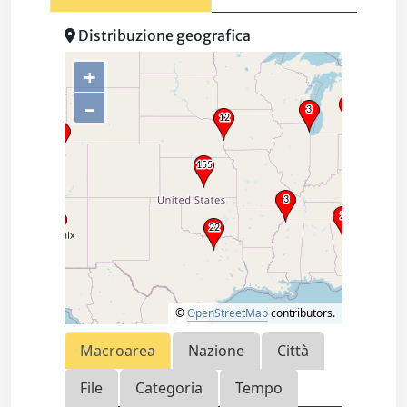
Distribuzione geografica
+
–
©
OpenStreetMap
contributors.
Macroarea
Nazione
Città
File
Categoria
Tempo