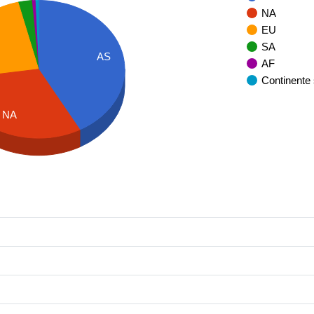
NA
EU
SA
AS
AF
Continente
NA