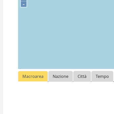
–
Macroarea
Nazione
Città
Tempo