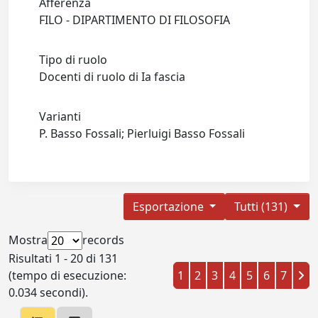
Afferenza
FILO - DIPARTIMENTO DI FILOSOFIA
Tipo di ruolo
Docenti di ruolo di Ia fascia
Varianti
P. Basso Fossali; Pierluigi Basso Fossali
Esportazione
Tutti (131)
Mostra
records
Risultati 1 - 20 di 131
(tempo di esecuzione:
1
2
3
4
5
6
7
0.034 secondi).