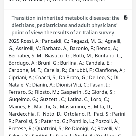
Transition in inherited metabolic diseases: the
dietitians, pediatricians and adult physicians’
point of view: the results of an Italian survey
2025 Rossi, A.; Pancaldi, C.; Regazzi, M. G.; Agnelli,
G.; Assirelli, V.; Barbato, A.; Baronio, F.; Benso, A.;
Bernabei, S. M.; Biasucci, G.; Botti, M.; Bonfanti, C.;
Bordugo, A.; Bruni, G.; Burlina, A.; Candela, E.;
Carbone, M. T.; Carella, R.; Carubbi, F.; Cianflone, A.;
Cipriani, A.; Coacci, S.; Da Prato, G.; De Leo, S.; Di
Natale, V.; Dianin, A.; Dionisi Vici, C.; Fasan, I.;
Ferraro, S.; Filosto, M.; Gasperini, S.; Giorda, S.;
Gugelmo, G.; Guzzetti, C.; Latina, C.; Loro, C.;
Maines, E.; Marchi, G.; Massimino, E.; Mita, D.;
Nardecchia, F.; Noto, D.; Ortolano, R.; Paci, S.; Parini,
R.; Parolisi, S.; Paterno, G.; Pontillo, L.; Pozzoli, A.;
Pretese, R.; Quattrini, S.; Re Dionigi, A.; Rovelli, V.;
Salera, S.; Santini, F.; Scala, I.; Sechi, A.; Sgattoni, C.;