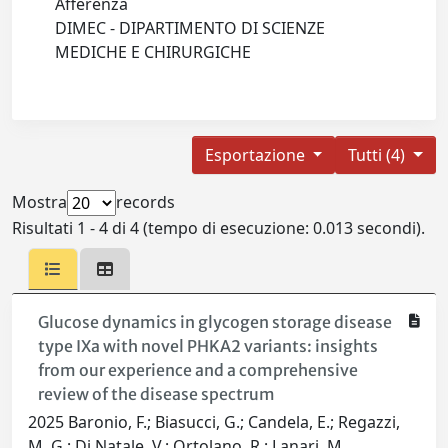
Afferenza
DIMEC - DIPARTIMENTO DI SCIENZE
MEDICHE E CHIRURGICHE
Esportazione
Tutti (4)
Mostra
records
Risultati 1 - 4 di 4 (tempo di esecuzione: 0.013 secondi).
Glucose dynamics in glycogen storage disease
type IXa with novel PHKA2 variants: insights
from our experience and a comprehensive
review of the disease spectrum
2025 Baronio, F.; Biasucci, G.; Candela, E.; Regazzi,
M. G.; Di Natale, V.; Ortolano, R.; Lanari, M.