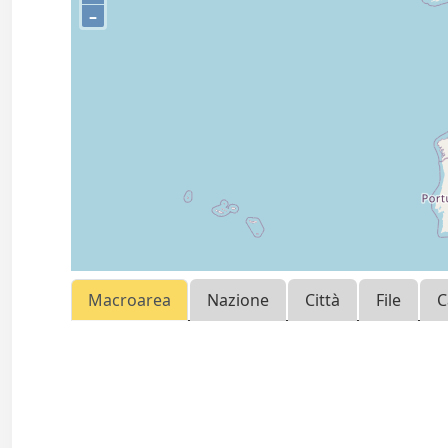
–
Macroarea
Nazione
Città
File
C