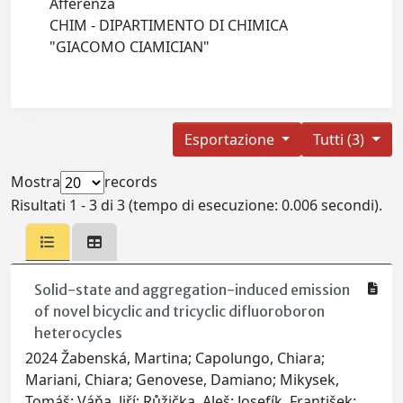
Afferenza
CHIM - DIPARTIMENTO DI CHIMICA
"GIACOMO CIAMICIAN"
Esportazione
Tutti (3)
Mostra
records
Risultati 1 - 3 di 3 (tempo di esecuzione: 0.006 secondi).
Solid-state and aggregation-induced emission
of novel bicyclic and tricyclic difluoroboron
heterocycles
2024 Žabenská, Martina; Capolungo, Chiara;
Mariani, Chiara; Genovese, Damiano; Mikysek,
Tomáš; Váňa, Jiří; Růžička, Aleš; Josefík, František;