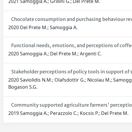
2021 Samoggia A.; Grillini G.; Del Prete M.
Chocolate consumption and purchasing behaviour revie
2020 Del Prete M.; Samoggia A.
Functional needs, emotions, and perceptions of co
2020 Samoggia A.; Del Prete M.; Argenti C.
Stakeholder perceptions of policy tools in support of
2020 Saviolidis N.M.; Olafsdottir G.; Nicolau M.; Samoggi
Bogason S.G.
Community supported agriculture farmers' percepti
2019 Samoggia A.; Perazzolo C.; Kocsis P.; Del Prete M.