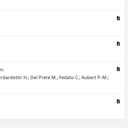
ns
rdardottir H.; Del Prete M.; Fedato C.; Aubert P.-M.;