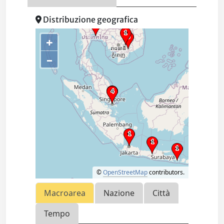
Distribuzione geografica
+
–
©
OpenStreetMap
contributors.
Macroarea
Nazione
Città
Tempo