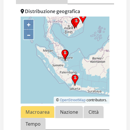
Distribuzione geografica
+
–
©
OpenStreetMap
contributors.
Macroarea
Nazione
Città
Tempo