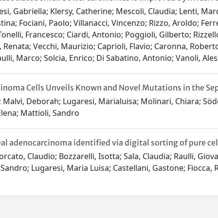
Nesi, Gabriella; Klersy, Catherine; Mescoli, Claudia; Lenti, M
ina; Fociani, Paolo; Villanacci, Vincenzo; Rizzo, Aroldo; Fer
onelli, Francesco; Ciardi, Antonio; Poggioli, Gilberto; Rizze
 Renata; Vecchi, Maurizio; Caprioli, Flavio; Caronna, Robert
li, Marco; Solcia, Enrico; Di Sabatino, Antonio; Vanoli, Al
inoma Cells Unveils Known and Novel Mutations in the Se
ca; Malvi, Deborah; Lugaresi, Marialuisa; Molinari, Chiara; Sö
Elena; Mattioli, Sandro
 adenocarcinoma identified via digital sorting of pure cel
Forcato, Claudio; Bozzarelli, Isotta; Sala, Claudia; Raulli, Gio
, Sandro; Lugaresi, Maria Luisa; Castellani, Gastone; Fiocca,