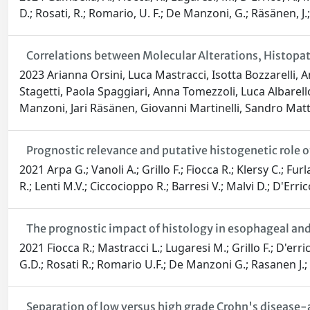
D.; Rosati, R.; Romario, U. F.; De Manzoni, G.; Räsänen, J.; M
Correlations between Molecular Alterations, Histopa
2023 Arianna Orsini, Luca Mastracci, Isotta Bozzarelli, A
Stagetti, Paola Spaggiari, Anna Tomezzoli, Luca Albarell
Manzoni, Jari Räsänen, Giovanni Martinelli, Sandro Mat
Prognostic relevance and putative histogenetic role
2021 Arpa G.; Vanoli A.; Grillo F.; Fiocca R.; Klersy C.; Fu
R.; Lenti M.V.; Ciccocioppo R.; Barresi V.; Malvi D.; D'Erric
The prognostic impact of histology in esophageal a
2021 Fiocca R.; Mastracci L.; Lugaresi M.; Grillo F.; D'erric
G.D.; Rosati R.; Romario U.F.; De Manzoni G.; Rasanen J.; 
Separation of low versus high grade Crohn's disease-