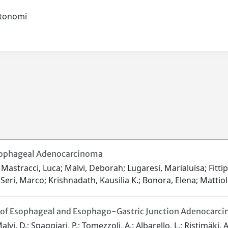
autonomi
ophageal Adenocarcinoma
 Mastracci, Luca; Malvi, Deborah; Lugaresi, Marialuisa; Fittipal
; Seri, Marco; Krishnadath, Kausilia K.; Bonora, Elena; Mattio
 of Esophageal and Esophago-Gastric Junction Adenocarcin
vi, D.; Spaggiari, P.; Tomezzoli, A.; Albarello, L.; Ristimäki, A.