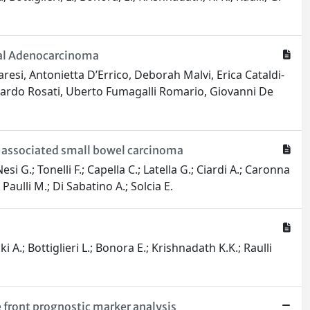
eal Adenocarcinoma
aresi, Antonietta D’Errico, Deborah Malvi, Erica Cataldi-
Riccardo Rosati, Uberto Fumagalli Romario, Giovanni De
e-associated small bowel carcinoma
si G.; Tonelli F.; Capella C.; Latella G.; Ciardi A.; Caronna
 Paulli M.; Di Sabatino A.; Solcia E.
ki A.; Bottiglieri L.; Bonora E.; Krishnadath K.K.; Raulli
 front prognostic marker analysis