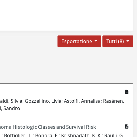
Esportazione
Tutti (8)
di, Silvia; Gozzellino, Livia; Astolfi, Annalisa; Räsänen,
li, Sandro
oma Histologic Classes and Survival Risk
; Bottiglieri, L.; Bonora, E.; Krishnadath, K. K.; Raulli, G.