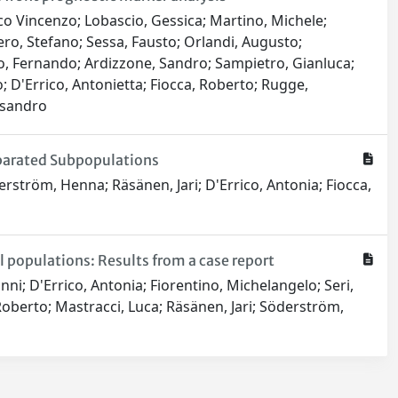
arco Vincenzo; Lobascio, Gessica; Martino, Michele;
rero, Stefano; Sessa, Fausto; Orlandi, Augusto;
llo, Fernando; Ardizzone, Sandro; Sampietro, Gianluca;
o; D'Errico, Antonietta; Fiocca, Roberto; Rugge,
essandro
parated Subpopulations
derström, Henna; Räsänen, Jari; D'Errico, Antonia; Fiocca,
l populations: Results from a case report
vanni; D'Errico, Antonia; Fiorentino, Michelangelo; Seri,
 Roberto; Mastracci, Luca; Räsänen, Jari; Söderström,