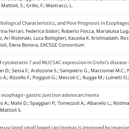
attioli, S.; Grillo, F.; Mastracci, L.
thological Characteristics, and Poor Prognosis in Esophag
nna Ferrari, Federica Isidori, Roberto Fiocca, Marialuisa Lug
o, Ari Ristimäki, Luca Bottiglieri, Kausilia K. Krishnadath, 
tioli, Elena Bonora, EACSGE Consortium
 of cytokeratin 7 and MUC5AC expression in Crohn’s diseas
rlan D.; Sessa F.; Ardizzone S.; Sampietro G.; Macciomei M.C.; Ne
o A.; Rizzello F.; Poggioli G.; Mescoli C.; Rugge M.; Luinetti O.;
nd esophago-gastric junction adenocarcinoma
o A.; Malvi D.; Spaggiari P.; Tomezzoli A.; Albarello L.; Ristima
Mattioli S.
associated small bowel carcinomas is improved by invasive