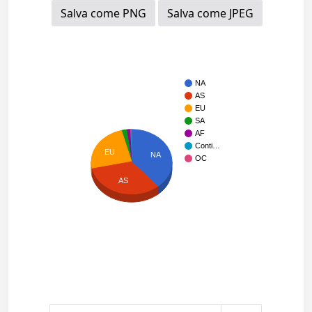
Salva come PNG
Salva come JPEG
NA
AS
EU
SA
AF
Conti…
EU
NA
OC
AS