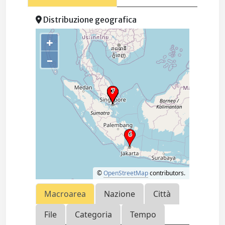
Distribuzione geografica
+
–
©
OpenStreetMap
contributors.
Macroarea
Nazione
Città
File
Categoria
Tempo