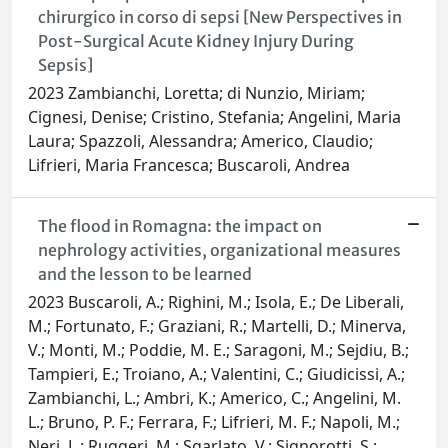
chirurgico in corso di sepsi [New Perspectives in
Post-Surgical Acute Kidney Injury During
Sepsis]
2023 Zambianchi, Loretta; di Nunzio, Miriam;
Cignesi, Denise; Cristino, Stefania; Angelini, Maria
Laura; Spazzoli, Alessandra; Americo, Claudio;
Lifrieri, Maria Francesca; Buscaroli, Andrea
The flood in Romagna: the impact on
nephrology activities, organizational measures
and the lesson to be learned
2023 Buscaroli, A.; Righini, M.; Isola, E.; De Liberali,
M.; Fortunato, F.; Graziani, R.; Martelli, D.; Minerva,
V.; Monti, M.; Poddie, M. E.; Saragoni, M.; Sejdiu, B.;
Tampieri, E.; Troiano, A.; Valentini, C.; Giudicissi, A.;
Zambianchi, L.; Ambri, K.; Americo, C.; Angelini, M.
L.; Bruno, P. F.; Ferrara, F.; Lifrieri, M. F.; Napoli, M.;
Neri, L.; Ruggeri, M.; Sgarlato, V.; Signorotti, S.;