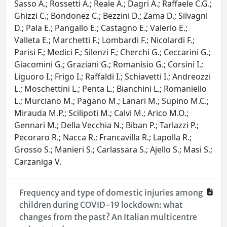
Sasso A.; Rossetti A.; Reale A.; Dagri A.; Raffaele C.G.;
Ghizzi C.; Bondonez C.; Bezzini D.; Zama D.; Silvagni
D.; Pala E.; Pangallo E.; Castagno E.; Valerio E.;
Valleta E.; Marchetti F.; Lombardi F.; Nicolardi F.;
Parisi F.; Medici F.; Silenzi F.; Cherchi G.; Ceccarini G.;
Giacomini G.; Graziani G.; Romanisio G.; Corsini I.;
Liguoro I.; Frigo I.; Raffaldi I.; Schiavetti I.; Andreozzi
L.; Moschettini L.; Penta L.; Bianchini L.; Romaniello
L.; Murciano M.; Pagano M.; Lanari M.; Supino M.C.;
Mirauda M.P.; Scilipoti M.; Calvi M.; Arico M.O.;
Gennari M.; Della Vecchia N.; Biban P.; Tarlazzi P.;
Pecoraro R.; Nacca R.; Francavilla R.; Lapolla R.;
Grosso S.; Manieri S.; Carlassara S.; Ajello S.; Masi S.;
Carzaniga V.
Frequency and type of domestic injuries among
children during COVID-19 lockdown: what
changes from the past? An Italian multicentre