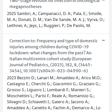
Two-stage revision for infection of oncological
megaprostheses
2025 Sambri, A.; Campanacci, D. A.; Pala, E.; Smolle,
M. A.; Donati, D. M.; Van De Sande, M. A. J.; Vyrva, O.;
Leithner, A.; Jeys, L.; Ruggieri, P.; De Paolis, M.
Correction to: Frequency and type of domestic
injuries among children during COVID-19
lockdown: what changes from the past? An
Italian multicentre cohort study (European
Journal of Pediatrics, (2023), 182, 8, (3445-
3454), 10.1007/s00431-023-04990-6)
2023 Bezzini D.; Lanari M.; Amaddeo A.; Arico M.O.;
Castagno E.; Cherchi G.; Giacomini G.; Graziani G.;
Grosso S.; Liguoro I.; Lombardi F.; Manieri S.;
Moschettini L.; Parisi F.; Reale A.; Romanisio G.;
Silvagni D.; Schiavetti I.; Gaiero A.; Iacono A.;
Amaddeo A.; Canetto A.; Fachin A.; Demarco A.; Lo