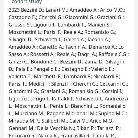
cohort study
2023 Bezzini D.; Lanari M.; Amaddeo A.; Arico M.O.;
Castagno E.; Cherchi G.; Giacomini G.; Graziani G.;
Grosso S.; Liguoro I.; Lombardi F.; Manieri S.;
Moschettini L.; Parisi F.; Reale A.; Romanisio G.;
Silvagni D.; Schiavetti I.; Gaiero A.; Iacono A.;
Amaddeo A.; Canetto A.; Fachin A.; Demarco A.; Lo
Sasso A.; Rossetti A.; Reale A.; Dagri A.; Raffaele C.G.;
Ghizzi C.; Bondone C.; Bezzini D.; Zama D.; Silvagni
D.; Pala E.; Pangallo E.; Castagno E.; Valerio E.;
Valletta E.; Marchetti F.; Lombardi F.; Nicolardi F.;
Parisi F.; Medici F.; Silenzi F.; Cherchi G.; Ceccarini G.;
Giacomini G.; Graziani G.; Romanisio G.; Corsini I.;
Liguoro I.; Frigo I.; Raffaldi I.; Schiavetti I.; Andreozzi
L.; Moschettini L.; Penta L.; Bianchini L.; Romaniello
L.; Murciano M.; Pagano M.; Lanari M.; Supino M.C.;
Mirauda M.P.; Scilipoti M.; Calvi M.; Arico M.O.;
Gennari M.; Della Vecchia N.; Biban P.; Tarlazzi P.;
Pecoraro R.; Nacca R.; Francavilla R.; Lapolla R.;