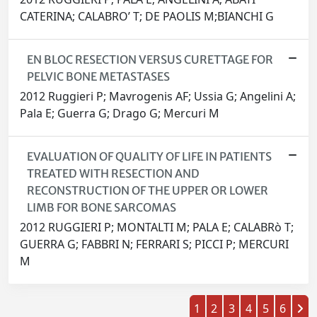
CATERINA; CALABRO’ T; DE PAOLIS M;BIANCHI G
EN BLOC RESECTION VERSUS CURETTAGE FOR
PELVIC BONE METASTASES
2012 Ruggieri P; Mavrogenis AF; Ussia G; Angelini A;
Pala E; Guerra G; Drago G; Mercuri M
EVALUATION OF QUALITY OF LIFE IN PATIENTS
TREATED WITH RESECTION AND
RECONSTRUCTION OF THE UPPER OR LOWER
LIMB FOR BONE SARCOMAS
2012 RUGGIERI P; MONTALTI M; PALA E; CALABRò T;
GUERRA G; FABBRI N; FERRARI S; PICCI P; MERCURI
M
1
2
3
4
5
6