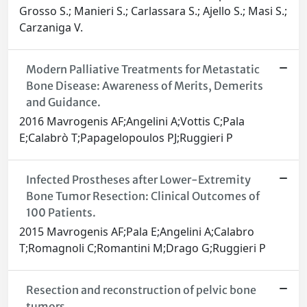
Grosso S.; Manieri S.; Carlassara S.; Ajello S.; Masi S.;
Carzaniga V.
Modern Palliative Treatments for Metastatic
Bone Disease: Awareness of Merits, Demerits
and Guidance.
2016 Mavrogenis AF;Angelini A;Vottis C;Pala
E;Calabrò T;Papagelopoulos PJ;Ruggieri P
Infected Prostheses after Lower-Extremity
Bone Tumor Resection: Clinical Outcomes of
100 Patients.
2015 Mavrogenis AF;Pala E;Angelini A;Calabro
T;Romagnoli C;Romantini M;Drago G;Ruggieri P
Resection and reconstruction of pelvic bone
tumors.