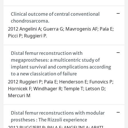
Clinical outcome of central conventional
chondrosarcoma.
2012 Angelini A; Guerra G; Mavrogenis AF; Pala E;
Picci P; Ruggieri P.
Distal femur reconstruction with
megaprostheses: a multicentric study of
implant survival and complications according
to a new classication of failure
2012 Ruggieri P; Pala E; Henderson E; Funovics P;
Hornicek F; Windhager R; Temple T; Letson D;
Mercuri M
Distal femur reconstructions with modular
prostheses : The Rizzoli experience
2012 RUGGIERI P; PALA E; ANGELINI A; ABATI