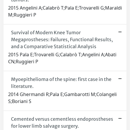
2015 Angelini A;Calabrò T;Pala E;Trovarelli G;Maraldi
M;Ruggieri P
Survival of Modern Knee Tumor
Megaprostheses: Failures, Functional Results,
and a Comparative Statistical Analysis
2015 Pala E;Trovarelli G;Calabrò T;Angelini A;Abati
CN;Ruggieri P
Myoepithelioma of the spine: first case in the
literature.
2014 Ghermandi R;Pala E;Gambarotti M;Colangeli
S;Boriani S
Cemented versus cementless endoprostheses
for lower limb salvage surgery.