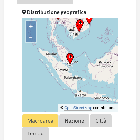
Distribuzione geografica
+
–
©
OpenStreetMap
contributors.
Macroarea
Nazione
Città
Tempo