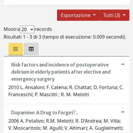
Esportazione
Tutti (3)
Mostra
records
Risultati 1 - 3 di 3 (tempo di esecuzione: 0.009 secondi).
Risk factors and incidence of postoperative
delirium in elderly patients after elective and
emergency surgery
2010 L. Ansaloni; F. Catena; R. Chattat; D. Fortuna; C.
Franceschi; P. Mascitti ; R. M. Melotti
Dopamine: A Drug to Forget? .
2006 A. Potalivo; R.M. Melotti; R. D’Andrea; M. Villa;
V. Moscaritolo; M. Agulli; V. Altimari; A. Guglielmetti;