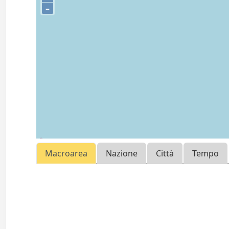
–
Macroarea
Nazione
Città
Tempo