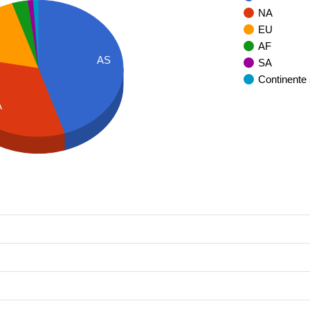
NA
EU
AF
AS
SA
Continente
A