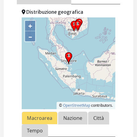
Distribuzione geografica
+
–
©
OpenStreetMap
contributors.
Macroarea
Nazione
Città
Tempo