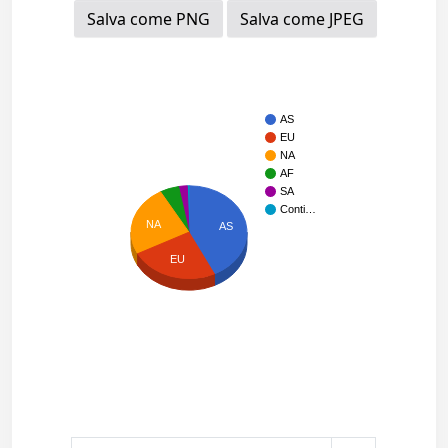
Salva come PNG
Salva come JPEG
AS
EU
NA
AF
SA
Conti…
NA
AS
EU