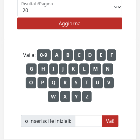
Risultati/Pagina
Vai a:
0-9
A
B
C
D
E
F
G
H
I
J
K
L
M
N
O
P
Q
R
S
T
U
V
W
X
Y
Z
o inserisci le iniziali: