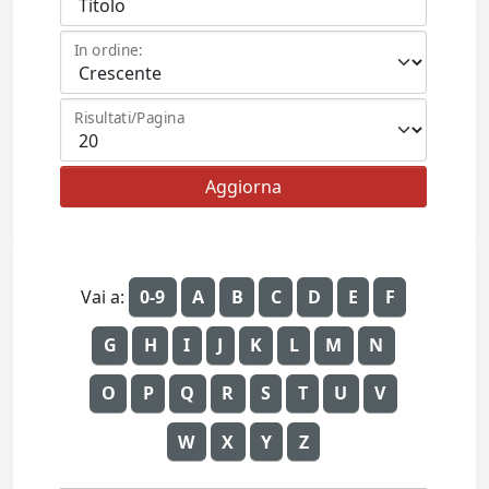
In ordine:
Risultati/Pagina
Vai a:
0-9
A
B
C
D
E
F
G
H
I
J
K
L
M
N
O
P
Q
R
S
T
U
V
W
X
Y
Z