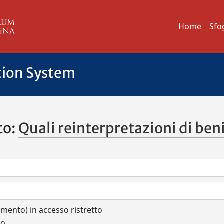
Home
Sfo
tion System
to:
Quali reinterpretazioni di beni 
cumento) in accesso ristretto
to