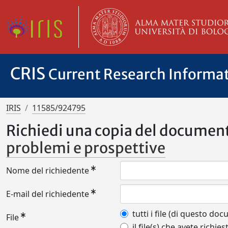
CRIS
Current Research Informa
IRIS
11585/924795
Richiedi una copia del documen
problemi e prospettive
Nome del richiedente
E-mail del richiedente
tutti i file (di questo do
File
il file(s) che avete richies